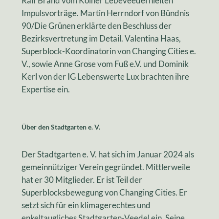
Ralf Brand vom Kölner Lebeveedel hielten
Impulsvorträge. Martin Herrndorf von Bündnis
90/Die Grünen erklärte den Beschluss der
Bezirksvertretung im Detail. Valentina Haas,
Superblock-Koordinatorin von Changing Cities e.
V., sowie Anne Grose vom Fuß e.V. und Dominik
Kerl von der IG Lebenswerte Lux brachten ihre
Expertise ein.
Über den Stadtgarten e. V.
Der Stadtgarten e. V. hat sich im Januar 2024 als
gemeinnütziger Verein gegründet. Mittlerweile
hat er 30 Mitglieder. Er ist Teil der
Superblocksbewegung von Changing Cities. Er
setzt sich für ein klimagerechtes und
enkeltaugliches Stadtgarten-Veedel ein. Seine