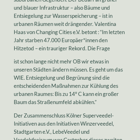
und blauer Infrastruktur – also Bäume und
Entsiegelung zur Wasserspeicherung – ist in
urbanen Räumen weit drängender. Valentina
Haas von Changing Cities e.V. betont : “Im letzten
Jahr starben 47.000 Europäer*innen den
Hitzetod – ein trauriger Rekord. Die Frage
ist schon lange nicht mehr OB wir etwas in
unseren Städten ändern müssen. Es geht um das
WIE. Entsiegelung und Begrünung sind die
entscheidenden Maßnahmen zur Kühlung des
urbanen Raumes: Bis zu 14° C kann ein großer
Baum das Straßenumfeld abkühlen.”
Der Zusammenschluss Kölner Superveedel-
Initiativen aus den Initiativen Winzerveedel,
Stadtgarten e.V., LebeVeedel und
Veedelsfreiraum war Gastgeber dieses zweiten