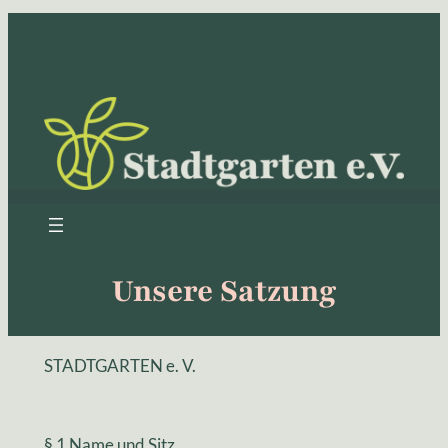
Zum
Inhalt
springen
Unsere Satzung
STADTGARTEN e. V.
§ 1 Name und Sitz